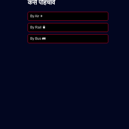
कसे पोहचावे
By Air ✈
By Rail 🚆
By Bus 🚌