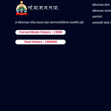
संकेतस्थळ धोरण
नां.वा.श.म.न.पा.
संकेतस्थळ नकाश
प्रश्नोत्तरे
हे संकेतस्थळ नांदेड वाघाळा शहर महानगरपालिकेच्या मालकीचे आहे.
आमच्याशी संपर्क 
Current Month Visitors : 13969
Total Visitors : 1409845