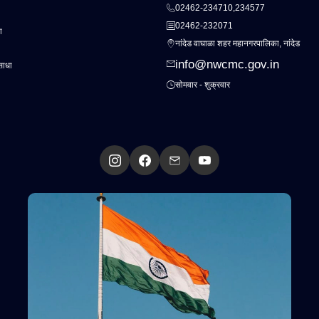
02462-234710,234577
02462-232071
ा
नांदेड वाघाळा शहर महानगरपालिका, नांदेड
info@nwcmc.gov.in
साधा
सोमवार - शुक्रवार