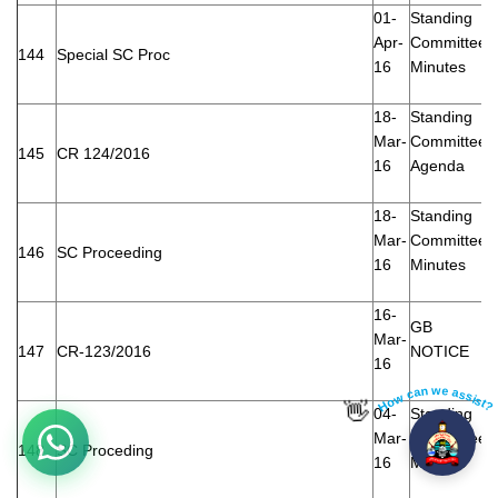
01-
Standing
Apr-
Committee
144
Special SC Proc
16
Minutes
18-
Standing
Mar-
Committee
145
CR 124/2016
16
Agenda
18-
Standing
Mar-
Committee
146
SC Proceeding
16
Minutes
16-
GB
Mar-
147
CR-123/2016
NOTICE
16
How can we assist?
👋
04-
Standing
Mar-
Committee
148
SC Proceding
16
Minutes