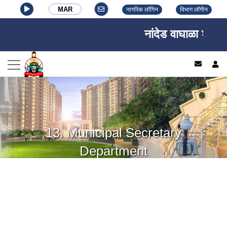
MAR
नागरिक लॉगिन
विभाग लॉगीन
नांदेड वाघाळा शहर महानगरपाल
log
13. Municipal Secretary
Department