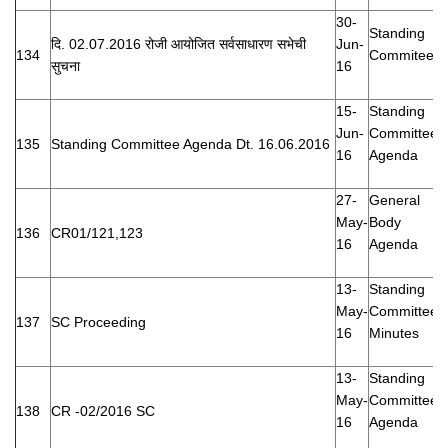
30-
Standing
दि. 02.07.2016 रोजी आयोजित सर्वसाधारण सभेची
Jun-
134
Commitee
सुचना
16
15-
Standing
Jun-
Committee
135
Standing Committee Agenda Dt. 16.06.2016
16
Agenda
27-
General
May-
Body
136
CR01/121,123
16
Agenda
13-
Standing
May-
Committee
137
SC Proceeding
16
Minutes
13-
Standing
May-
Committee
138
CR -02/2016 SC
16
Agenda