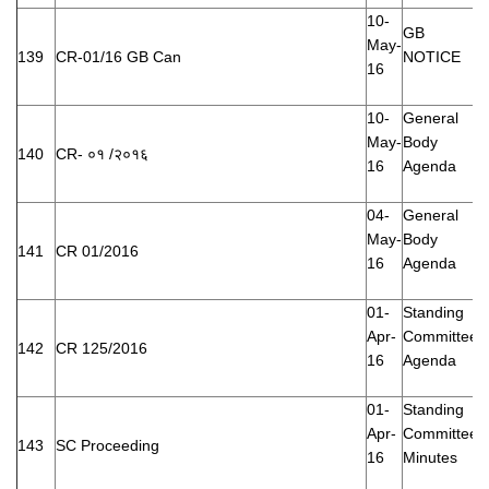
10-
GB
May-
139
CR-01/16 GB Can
NOTICE
16
10-
General
May-
Body
140
CR- ०१ /२०१६
16
Agenda
04-
General
May-
Body
141
CR 01/2016
16
Agenda
01-
Standing
Apr-
Committee
142
CR 125/2016
16
Agenda
01-
Standing
Apr-
Committee
143
SC Proceeding
16
Minutes