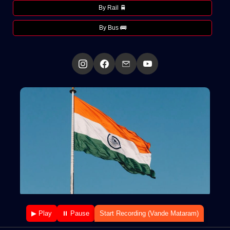
By Rail 🚆
By Bus 🚌
▶ Play
⏸ Pause
Start Recording (Vande Mataram)