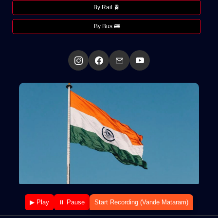
By Rail 🚆
By Bus 🚌
▶ Play
⏸ Pause
Start Recording (Vande Mataram)