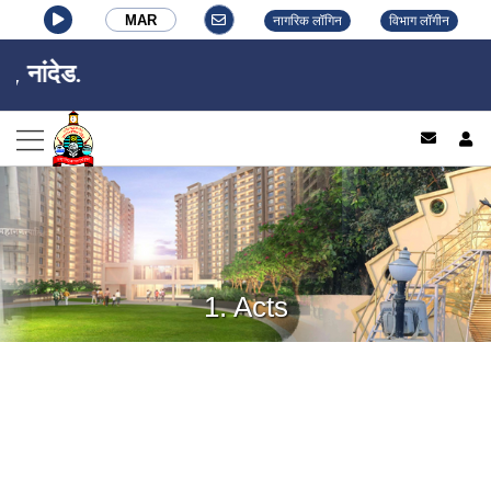
MAR
नागरिक लॉगिन
विभाग लॉगीन
 नांदेड.
log
1. Acts