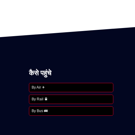
कैसे पहुंचे
By Air ✈
By Rail 🚆
By Bus 🚌