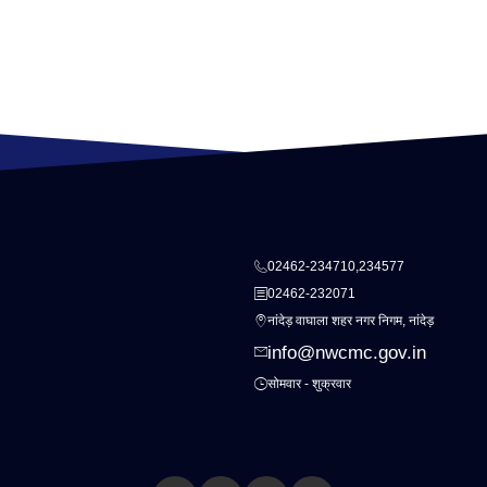
02462-234710,234577
02462-232071
नांदेड़ वाघाला शहर नगर निगम, नांदेड़
info@nwcmc.gov.in
सोमवार - शुक्रवार