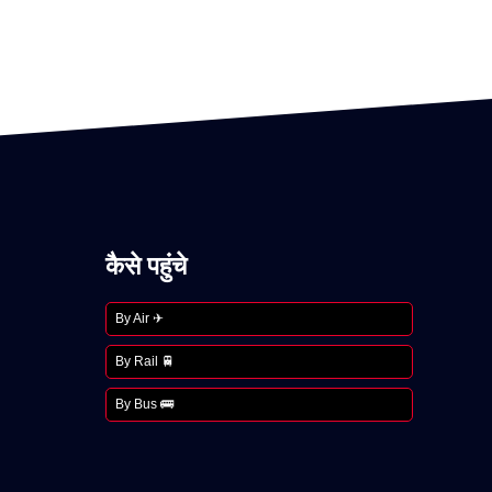
कैसे पहुंचे
By Air ✈
By Rail 🚆
By Bus 🚌