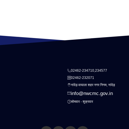
02462-234710,234577
02462-232071
नांदेड़ वाघाला शहर नगर निगम, नांदेड़
info@nwcmc.gov.in
सोमवार - शुक्रवार