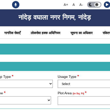
A+
A
A-
नांदेड़ वघाला नगर निगम, नांदेड़
नागरिक सेवाएँ
लोकसेवा हक्क अधिनियम
सूचना का अधिकार
संकेत
*
*
ip Type
Usage Type
*
*
one
Plot Area
(in Sq. Ft)