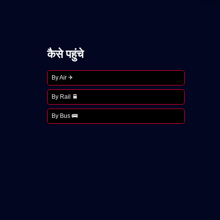
कैसे पहुंचे
By Air ✈
By Rail 🚆
By Bus 🚌