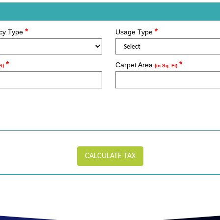
*
*
cy Type
Usage Type
*
*
Carpet Area
Ft)
(in Sq. Ft)
CALCULATE TAX