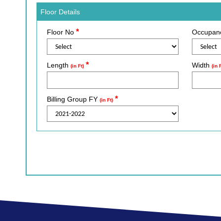
Floor Details
*
Floor No
Occupan
*
Length
Width
(in Ft)
(in 
*
Billing Group FY
(in Ft)