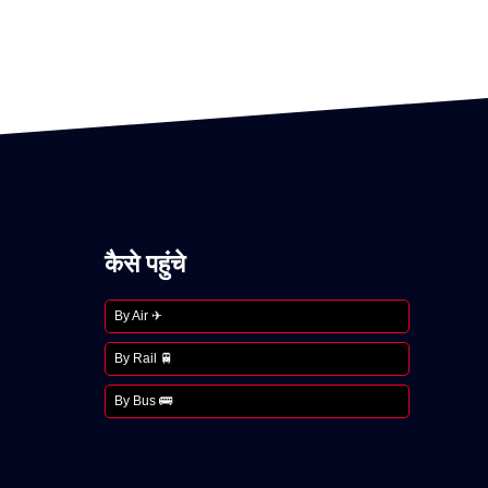
कैसे पहुंचे
By Air ✈
By Rail 🚆
By Bus 🚌