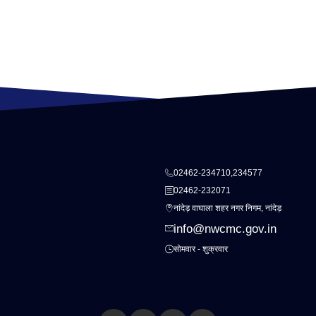
02462-234710,234577
02462-232071
नांदेड़ वाघाला शहर नगर निगम, नांदेड़
info@nwcmc.gov.in
सोमवार - शुक्रवार