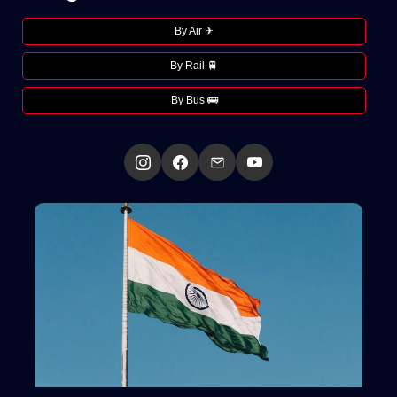
By Air ✈
By Rail 🚆
By Bus 🚌