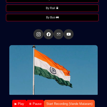
By Rail 🚆
By Bus 🚌
▶ Play
⏸ Pause
Start Recording (Vande Mataram)