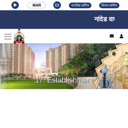
MAR
नागरिक लॉगिन
विभाग लॉगीन
नांदेड वाघाळा 
log
17. Establishment