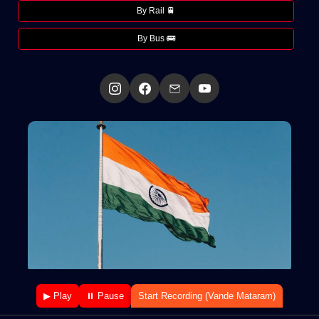
By Rail 🚆
By Bus 🚌
▶ Play
⏸ Pause
Start Recording (Vande Mataram)