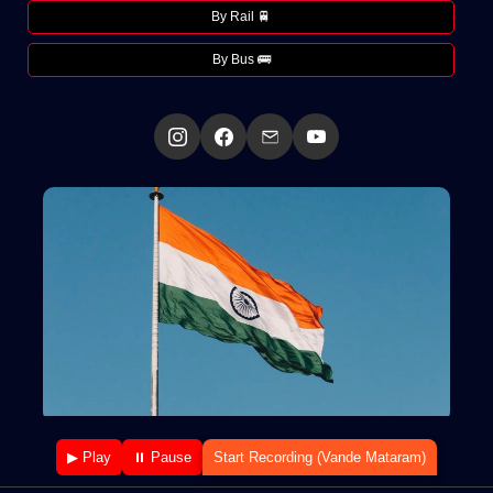
By Rail 🚆
By Bus 🚌
▶ Play
⏸ Pause
Start Recording (Vande Mataram)