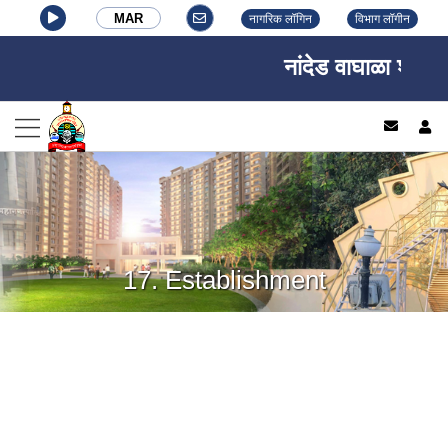
MAR
नागरिक लॉगिन
विभाग लॉगीन
नांदेड वाघाळा शहर म
log
17. Establishment