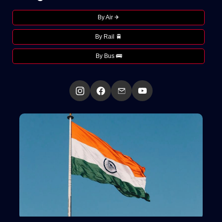
By Air ✈
By Rail 🚆
By Bus 🚌