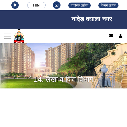
HIN
नागरिक लॉगिन
विभाग लॉगीन
नांदेड़ वघाला नगर निगम, न
log
14. लेखा व वित्त विभाग