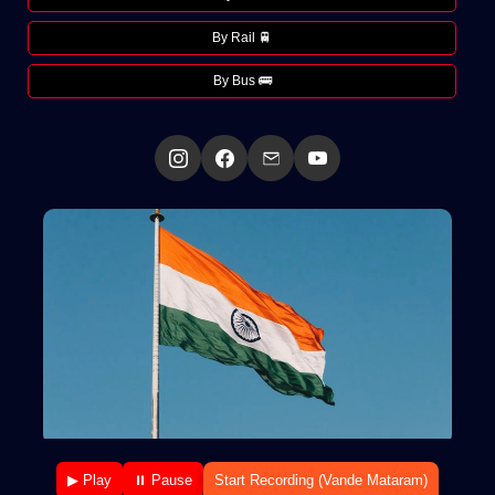
By Rail 🚆
By Bus 🚌
▶ Play
⏸ Pause
Start Recording (Vande Mataram)