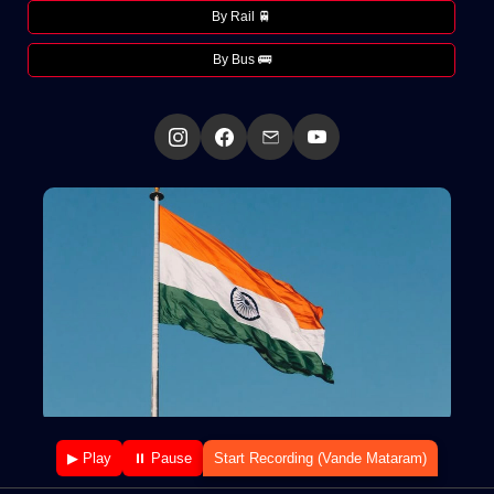
By Rail 🚆
By Bus 🚌
▶ Play
⏸ Pause
Start Recording (Vande Mataram)