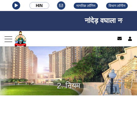
HIN
नागरिक लॉगिन
विभाग लॉगीन
नांदेड़ वघाला नगर निगम
log
2. नियम