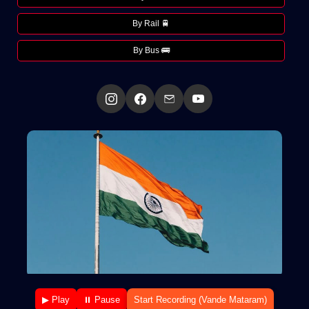
By Rail 🚆
By Bus 🚌
▶ Play
⏸ Pause
Start Recording (Vande Mataram)