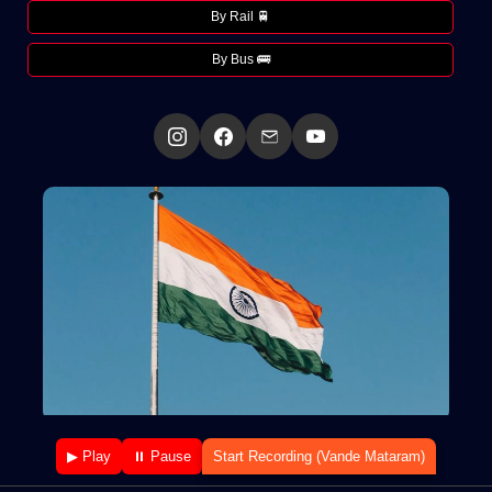
By Rail 🚆
By Bus 🚌
▶ Play
⏸ Pause
Start Recording (Vande Mataram)