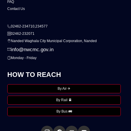
FAQ
Contact Us
02462-234710,234577
02462-232071
Nanded Waghala City Municipal Corporation, Nanded
info@nwcmc.gov.in
Monday - Friday
HOW TO REACH
By Air ✈
By Rail 🚆
By Bus 🚌