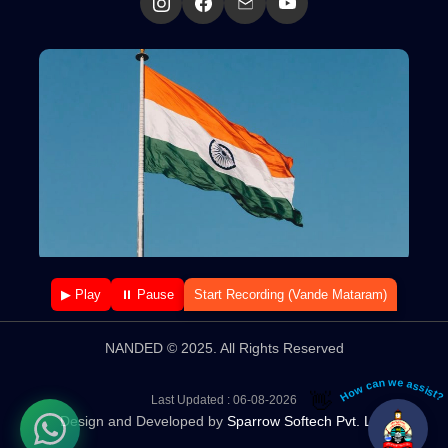
▶ Play
⏸ Pause
Start Recording (Vande Mataram)
NANDED © 2025. All Rights Reserved
How can we assist?
👋
Last Updated : 06-08-2026
Design and Developed by
Sparrow Softech Pvt. Ltd.