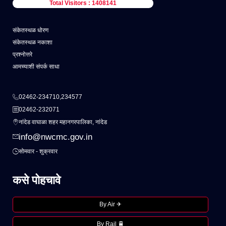
Total Visitors : 1408141
संकेतस्थळ धोरण
संकेतस्थळ नकाशा
प्रश्नोत्तरे
आमच्याशी संपर्क साधा
02462-234710,234577
02462-232071
नांदेड वाघाळा शहर महानगरपालिका, नांदेड
info@nwcmc.gov.in
सोमवार - शुक्रवार
कसे पोहचावे
By Air ✈
By Rail 🚆