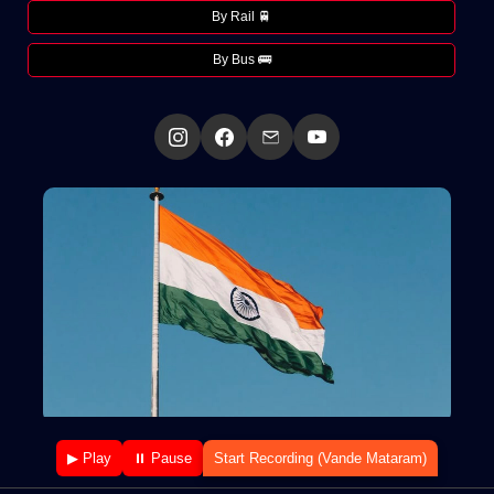
By Rail 🚆
By Bus 🚌
▶ Play
⏸ Pause
Start Recording (Vande Mataram)