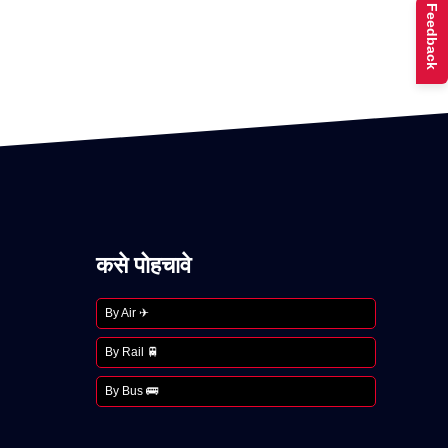
Feedback
कसे पोहचावे
By Air ✈
By Rail 🚆
By Bus 🚌