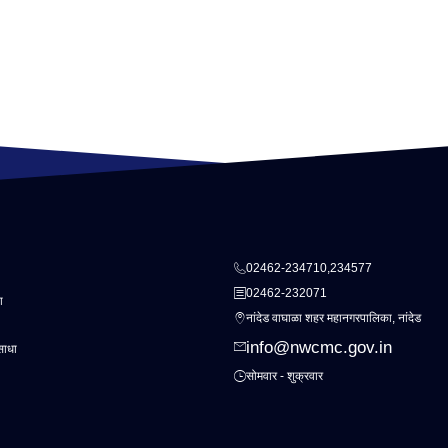
02462-234710,234577
02462-232071
ा
नांदेड वाघाळा शहर महानगरपालिका, नांदेड
info@nwcmc.gov.in
साधा
सोमवार - शुक्रवार