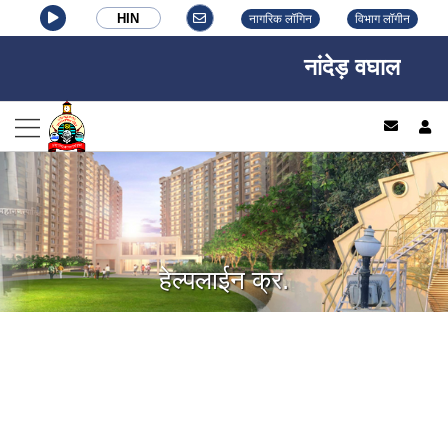
HIN
नागरिक लॉगिन
विभाग लॉगीन
नांदेड़ वघाला नगर न
log
हेल्पलाईन क्र.