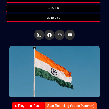
By Rail 🚆
By Bus 🚌
▶ Play
⏸ Pause
Start Recording (Vande Mataram)