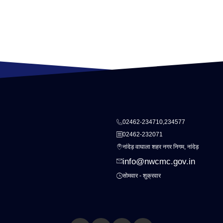
02462-234710,234577
02462-232071
नांदेड़ वाघाला शहर नगर निगम, नांदेड़
info@nwcmc.gov.in
सोमवार - शुक्रवार