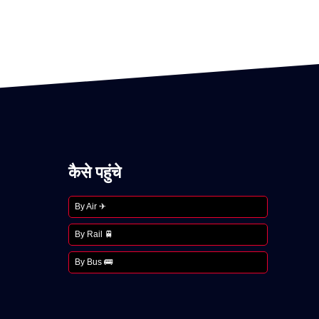
कैसे पहुंचे
By Air ✈
By Rail 🚆
By Bus 🚌