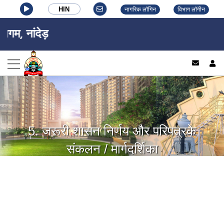
HIN
नागरिक लॉगिन
विभाग लॉगीन
िगम, नांदेड़
log
5. जरूरी शासन निर्णय और परिपत्रके
संकलन / मार्गदर्शिका