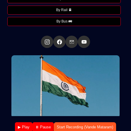
By Rail 🚆
By Bus 🚌
▶ Play
⏸ Pause
Start Recording (Vande Mataram)