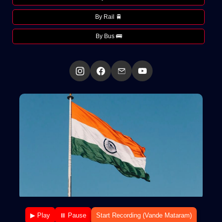
By Rail 🚆
By Bus 🚌
▶ Play
⏸ Pause
Start Recording (Vande Mataram)