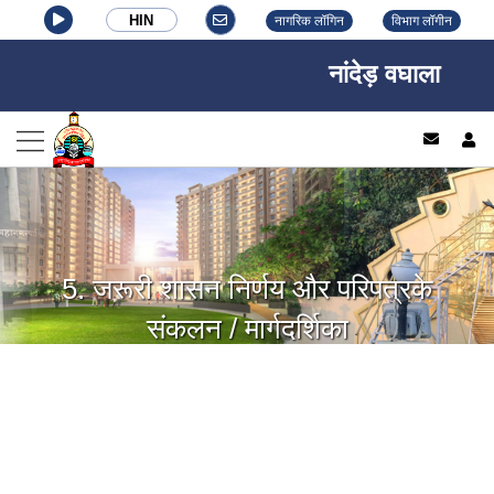
HIN
नागरिक लॉगिन
विभाग लॉगीन
नांदेड़ वघाला नगर न
log
5. जरूरी शासन निर्णय और परिपत्रके
संकलन / मार्गदर्शिका