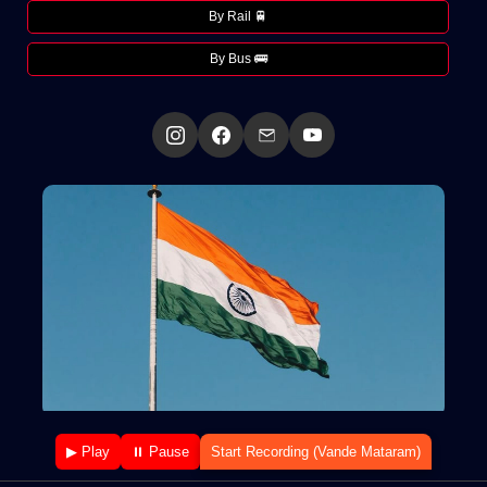
By Rail 🚆
By Bus 🚌
▶ Play
⏸ Pause
Start Recording (Vande Mataram)