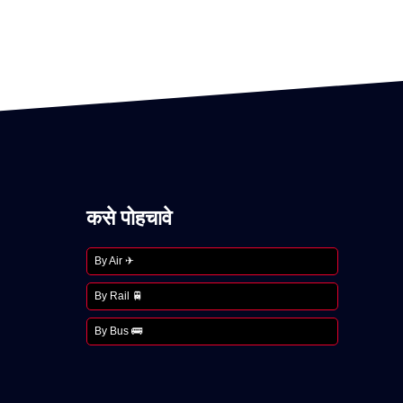
कसे पोहचावे
By Air ✈
By Rail 🚆
By Bus 🚌