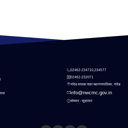
02462-234710,234577
02462-232071
ा
नांदेड वाघाळा शहर महानगरपालिका, नांदेड
info@nwcmc.gov.in
साधा
सोमवार - शुक्रवार