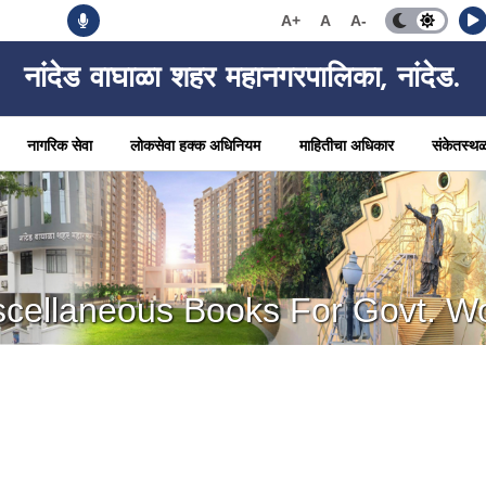
A+
A
A-
नांदेड वाघाळा शहर महानगरपालिका, नांदेड.
नागरिक सेवा
लोकसेवा हक्क अधिनियम
माहितीचा अधिकार
संकेतस्थ
scellaneous Books For Govt. W