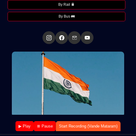
By Rail 🚆
By Bus 🚌
▶ Play
⏸ Pause
Start Recording (Vande Mataram)