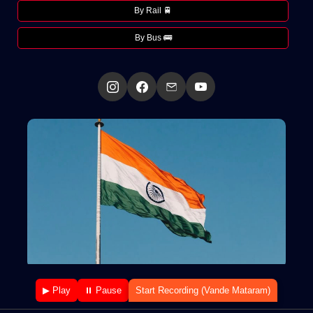
By Rail 🚆
By Bus 🚌
▶ Play
⏸ Pause
Start Recording (Vande Mataram)