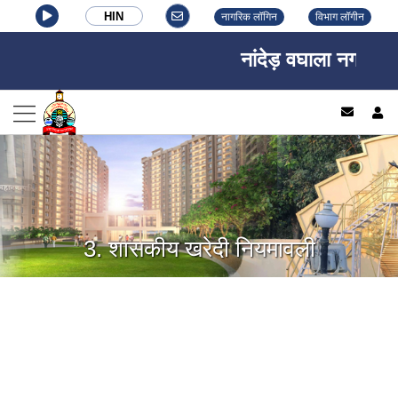
HIN
नागरिक लॉगिन
विभाग लॉगीन
नांदेड़ वघाला नगर निगम
log
3. शासकीय खरेदी नियमावली