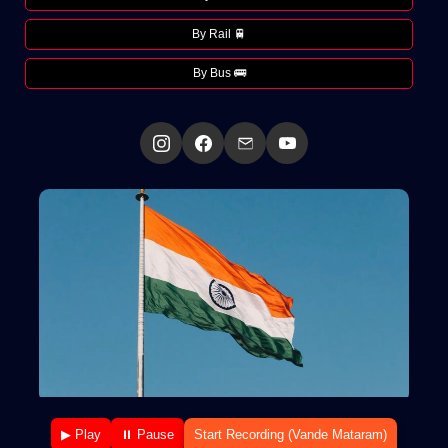
By Rail 🚆
By Bus 🚌
▶ Play
⏸ Pause
Start Recording (Vande Mataram)