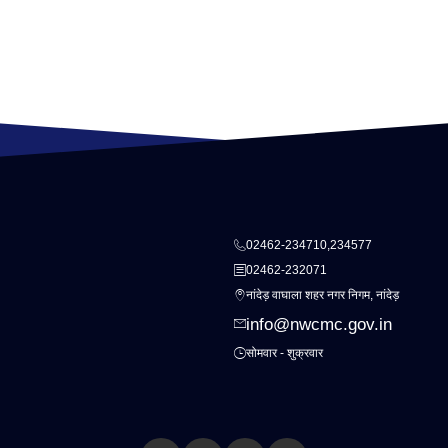
02462-234710,234577
02462-232071
नांदेड़ वाघाला शहर नगर निगम, नांदेड़
info@nwcmc.gov.in
सोमवार - शुक्रवार