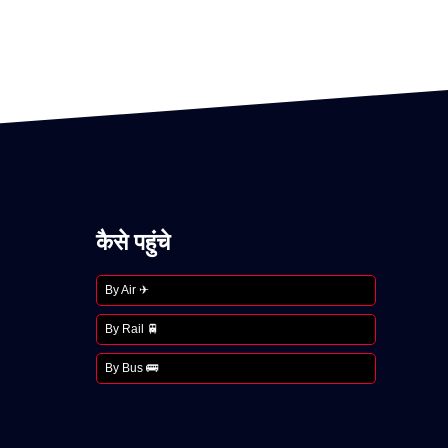
कैसे पहुंचे
By Air ✈
By Rail 🚆
By Bus 🚌