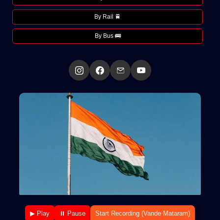
By Rail 🚆
By Bus 🚌
▶ Play
⏸ Pause
Start Recording (Vande Mataram)