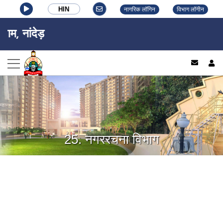
HIN
नागरिक लॉगिन
विभाग लॉगीन
नांदेड़ वघाला 
log
25. नगररचना विभाग