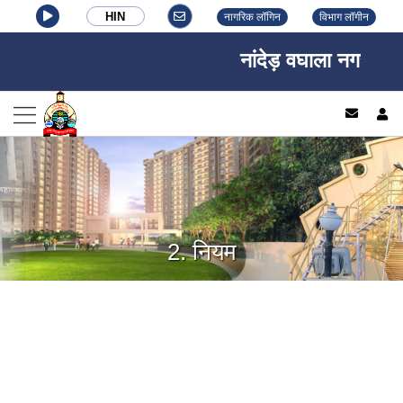
HIN
नागरिक लॉगिन
विभाग लॉगीन
नांदेड़ वघाला नगर निगम,
log
2. नियम