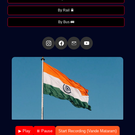
By Rail 🚆
By Bus 🚌
▶ Play
⏸ Pause
Start Recording (Vande Mataram)