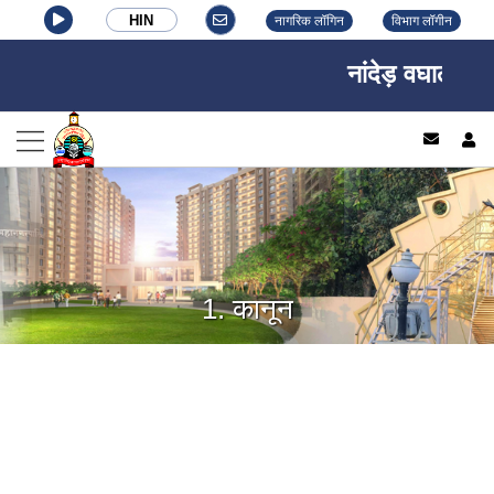
HIN
नागरिक लॉगिन
विभाग लॉगीन
नांदेड़ वघाला नगर
log
1. कानून