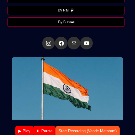
By Rail 🚆
By Bus 🚌
▶ Play
⏸ Pause
Start Recording (Vande Mataram)