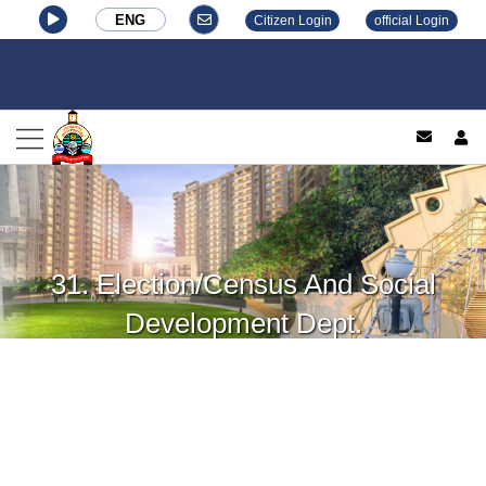
ENG
Citizen Login
official Login
log
31. Election/Census And Social
Development Dept.