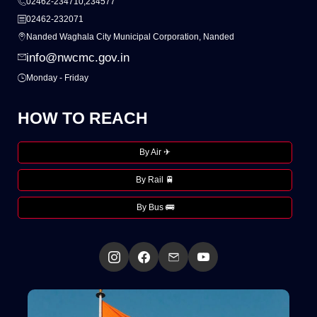
02462-234710,234577
02462-232071
Nanded Waghala City Municipal Corporation, Nanded
info@nwcmc.gov.in
Monday - Friday
HOW TO REACH
By Air ✈
By Rail 🚆
By Bus 🚌