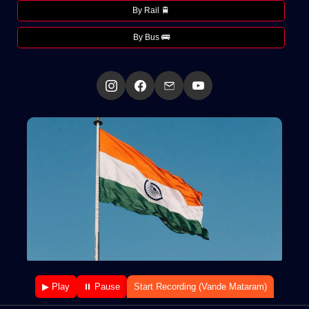
By Rail 🚆
By Bus 🚌
▶ Play
⏸ Pause
Start Recording (Vande Mataram)