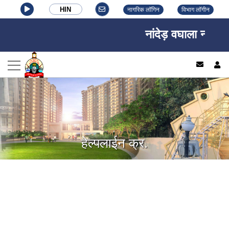
HIN
नागरिक लॉगिन
विभाग लॉगीन
नांदेड़ वघाला नगर निग
log
हेल्पलाईन क्र.