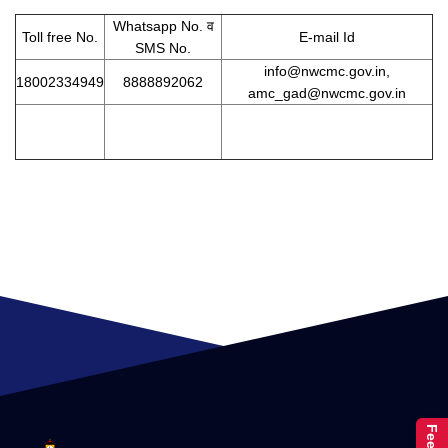
Whatsapp No. व
Toll free No.
E-mail Id
SMS No.
info@nwcmc.gov.in,
18002334949
8888892062
amc_gad@nwcmc.gov.in