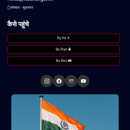
सोमवार - शुक्रवार
कैसे पहुंचे
By Air ✈
By Rail 🚆
By Bus 🚌