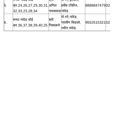
5.
क्र.24,26,27,29,30,31,
अनिल
हबीब टॉकीज,
8888847479
0246
32,33,23,28,34
गायकवाड
नांदेड.
पो.स्टे.नांदेड,
मनपा नांदेड वॉर्ड
श्री
6.
ग्रामीण सिडको,
9552515321
0246
क्र.36,37,38,39,40,25
निकाळजे
नवीन नांदेड.