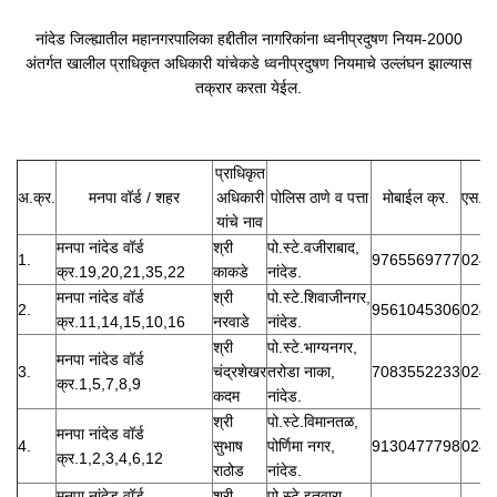
नांदेड जिल्ह्यातील महानगरपालिका हद्दीतील नागरिकांना ध्वनीप्रदुषण नियम-2000
अंतर्गत खालील प्राधिकृत अधिकारी यांचेकडे ध्वनीप्रदुषण नियमाचे उल्लंघन झाल्यास
तक्रार करता येईल.
प्राधिकृत
अ.क्र.
मनपा वॉर्ड / शहर
अधिकारी
पोलिस ठाणे व पत्ता
मोबाईल क्र.
एस.टी
यांचे नाव
मनपा नांदेड वॉर्ड
श्री
पो.स्टे.वजीराबाद,
1.
9765569777
0246
क्र.19,20,21,35,22
काकडे
नांदेड.
मनपा नांदेड वॉर्ड
श्री
पो.स्टे.शिवाजीनगर,
2.
9561045306
0246
क्र.11,14,15,10,16
नरवाडे
नांदेड.
श्री
पो.स्टे.भाग्यनगर,
मनपा नांदेड वॉर्ड
3.
चंद्रशेखर
तरोडा नाका,
7083552233
0246
क्र.1,5,7,8,9
कदम
नांदेड.
श्री
पो.स्टे.विमानतळ,
मनपा नांदेड वॉर्ड
4.
सुभाष
पोर्णिमा नगर,
9130477798
0246
क्र.1,2,3,4,6,12
राठोड
नांदेड.
मनपा नांदेड वॉर्ड
श्री
पो.स्टे.इतवारा,