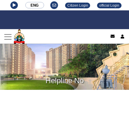
ENG
Citizen Login
official Login
log
Helpline No