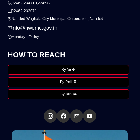
02462-234710,234577
02462-232071
Nanded Waghala City Municipal Corporation, Nanded
info@nwcmc.gov.in
Monday - Friday
HOW TO REACH
By Air ✈
By Rail 🚆
By Bus 🚌