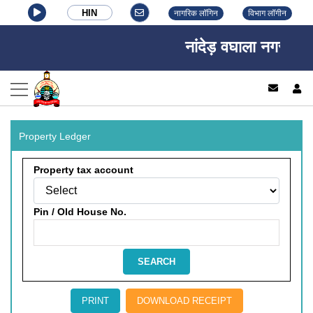
HIN
नागरिक लॉगिन
विभाग लॉगीन
नांदेड़ वघाला नगर निगम,
log
Property Ledger
Property tax account
Pin / Old House No.
SEARCH
PRINT
DOWNLOAD RECEIPT