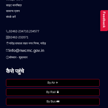
साइट मानचित्र
सामान्य प्रश्न
Feedback
संपर्क करें
02462-234710,234577
02462-232071
नांदेड़ वाघाला शहर नगर निगम, नांदेड़
info@nwcmc.gov.in
सोमवार - शुक्रवार
कैसे पहुंचे
By Air ✈
By Rail 🚆
By Bus 🚌