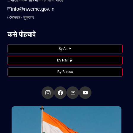
नांदेड वाघाळा शहर महानगरपालिका, नांदेड
info@nwcmc.gov.in
सोमवार - शुक्रवार
कसे पोहचावे
By Air ✈
By Rail 🚆
By Bus 🚌