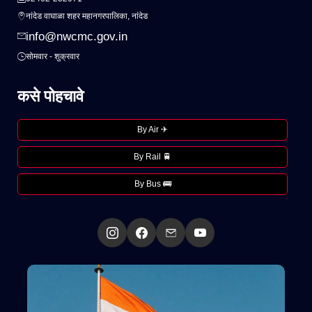
नांदेड वाघाळा शहर महानगरपालिका, नांदेड
info@nwcmc.gov.in
सोमवार - शुक्रवार
कसे पोहचावे
By Air ✈
By Rail 🚆
By Bus 🚌