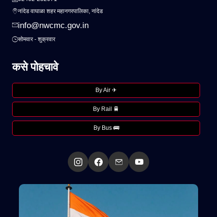
नांदेड वाघाळा शहर महानगरपालिका, नांदेड
info@nwcmc.gov.in
सोमवार - शुक्रवार
कसे पोहचावे
By Air ✈
By Rail 🚆
By Bus 🚌