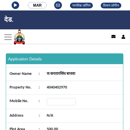
MAR
नागरिक लॉगिन
विभाग लॉगीन
नांदेड व
log
Application Details
Owner Name
:
स करतारसिंघ बाजवा
Property No.
:
4040402970
Mobile No.
:
Address
:
N/A
Plot Area
:
500.00