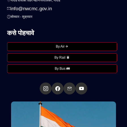
नांदेड वाघाळा शहर महानगरपालिका, नांदेड
info@nwcmc.gov.in
सोमवार - शुक्रवार
कसे पोहचावे
By Air ✈
By Rail 🚆
By Bus 🚌