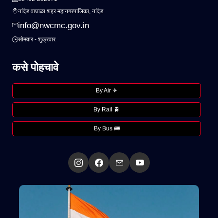
नांदेड वाघाळा शहर महानगरपालिका, नांदेड
info@nwcmc.gov.in
सोमवार - शुक्रवार
कसे पोहचावे
By Air ✈
By Rail 🚆
By Bus 🚌