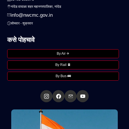
नांदेड वाघाळा शहर महानगरपालिका, नांदेड
info@nwcmc.gov.in
सोमवार - शुक्रवार
कसे पोहचावे
By Air ✈
By Rail 🚆
By Bus 🚌