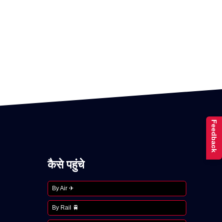
Feedback
कैसे पहुंचे
By Air ✈
By Rail 🚆