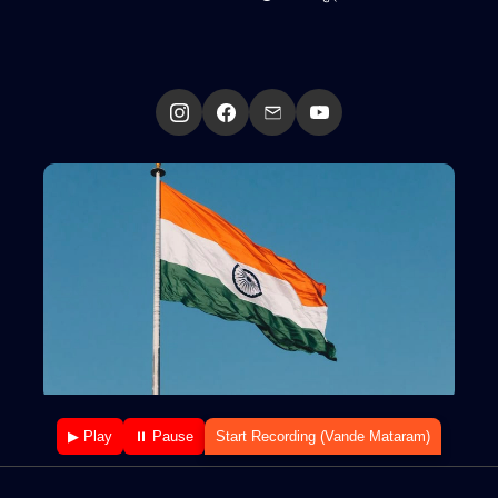
▶ Play
⏸ Pause
Start Recording (Vande Mataram)