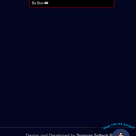
By Bus 🚌
How can we assist?
👋
Design and Developed by
Sparrow Softech Pvt. Ltd.