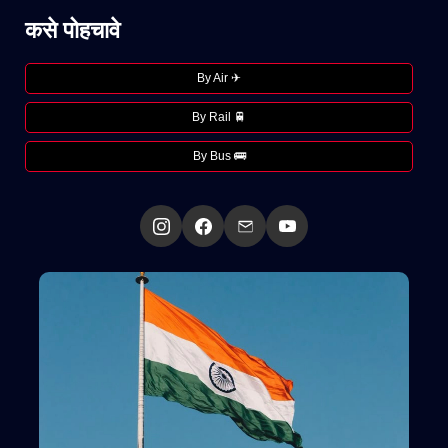
कसे पोहचावे
By Air ✈
By Rail 🚆
By Bus 🚌